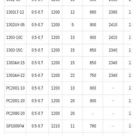
1302LT-12
0.5-0.7
1200
12
880
2380
24
1302UV-05
0.5-0.7
1200
5
900
2410
24
1303-10C
0.5-0.7
1200
10
900
2410
24
1303-15C
0.5-0.7
1200
15
850
2340
24
1303AH-15
0.5-0.7
1200
15
850
2340
24
1303AH-22
0.5-0.7
1200
22
750
2340
24
PC2001-10
0.5-0.7
1200
10
900
-
24
PC2001-20
0.5-0.7
1200
20
900
-
24
PC2080-20
0.5-0.7
1200
20
-
-
24
GP1006FM
0.5-0.7
1210
11
780
-
22