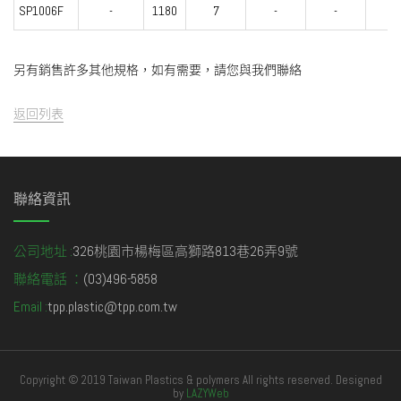
SP1006F
-
1180
7
-
-
-
另有銷售許多其他規格，如有需要，請您與我們聯絡
返回列表
聯絡資訊
公司地址 :
326桃園市楊梅區高獅路813巷26弄9號
聯絡電話 ：
(03)496-5858
Email :
tpp.plastic@tpp.com.tw
Copyright © 2019 Taiwan Plastics & polymers All rights reserved. Designed
by
LAZYWeb