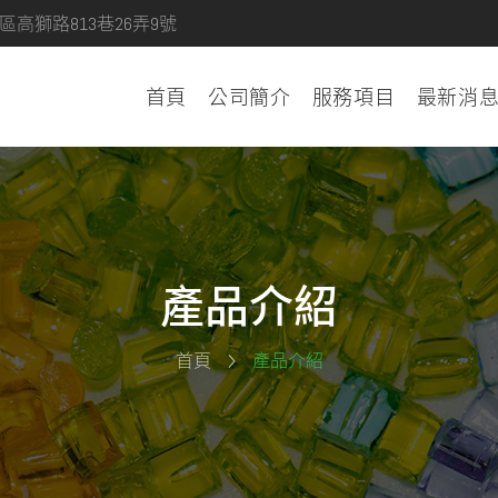
區高獅路813巷26弄9號
首頁
公司簡介
服務項目
最新消
產品介紹
首頁
產品介紹