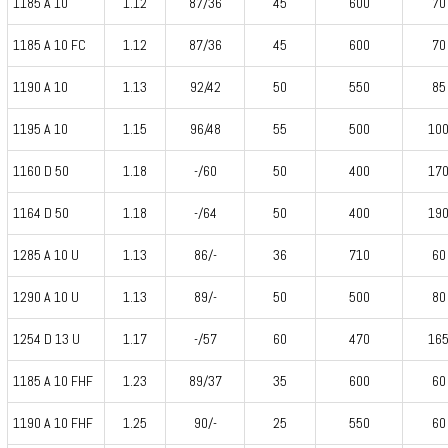
1185 A 10
1.12
87/36
45
600
70
1185 A 10 FC
1.12
87/36
45
600
70
1190 A 10
1.13
92/42
50
550
85
1195 A 10
1.15
96/48
55
500
10
1160 D 50
1.18
-/60
50
400
17
1164 D 50
1.18
-/64
50
400
19
1285 A 10 U
1.13
86/-
36
710
60
1290 A 10 U
1.13
89/-
50
500
80
1254 D 13 U
1.17
-/57
60
470
16
1185 A 10 FHF
1.23
89/37
35
600
60
1190 A 10 FHF
1.25
90/-
25
550
60