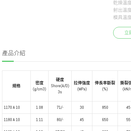
乾燥溫度：8
射出溫度：
模具溫度：
立
產品介紹
硬度
密度
拉伸強度
伸長率斷裂
撕裂
規格
Shore(A/D)
(g/cm3)
(MPa)
(%)
(kN/
3s
1170 A 10
1.08
71/-
30
850
45
1180 A 10
1.11
80/-
45
650
55