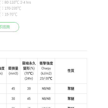
0-110℃ 2-4 hrs
170-235℃
15-70℃
即諮詢
壓縮永久
衝擊強度
強度
磨損量
變形(%)
Charpy
性質
m)
(mm3)
(70℃)
(kJ/m2)
(24hr)
23/-30℃
45
39
NB/NB
聚醚
30
45
NB/NB
聚醚