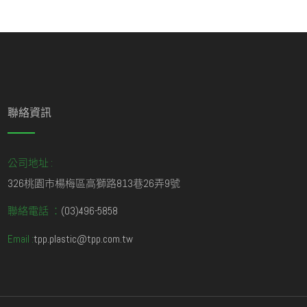
聯絡資訊
公司地址 :
326桃園市楊梅區高獅路813巷26弄9號
聯絡電話 ：
(03)496-5858
Email :
tpp.plastic@tpp.com.tw