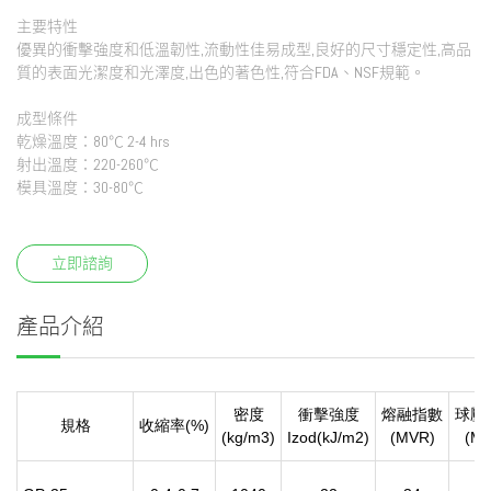
主要特性
優異的衝擊強度和低溫韌性,流動性佳易成型,良好的尺寸穩定性,高品
質的表面光潔度和光澤度,出色的著色性,符合FDA、NSF規範。
成型條件
乾燥溫度：80℃ 2-4 hrs
射出溫度：220-260℃
模具溫度：30-80℃
立即諮詢
產品介紹
密度
衝擊強度
熔融指數
球壓
規格
收縮率(%)
(kg/m3)
Izod(kJ/m2)
(MVR)
(MP