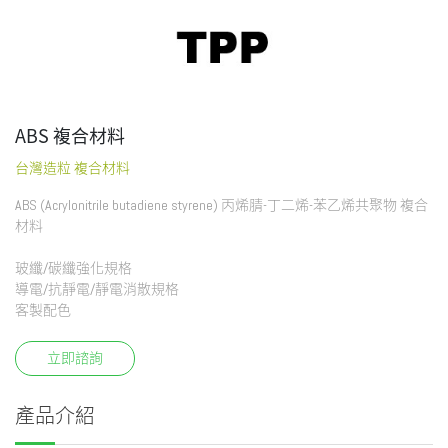
ABS 複合材料
台灣造粒 複合材料
ABS (Acrylonitrile butadiene styrene) 丙烯腈-丁二烯-苯乙烯共聚物 複合
材料
玻纖/碳纖強化規格
導電/抗靜電/靜電消散規格
客製配色
立即諮詢
產品介紹