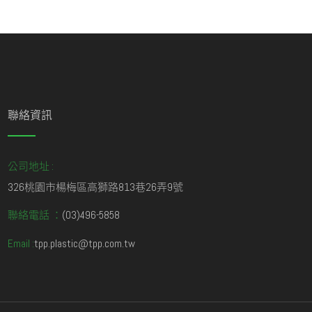
聯絡資訊
公司地址 :
326桃園市楊梅區高獅路813巷26弄9號
聯絡電話 ：
(03)496-5858
Email :
tpp.plastic@tpp.com.tw