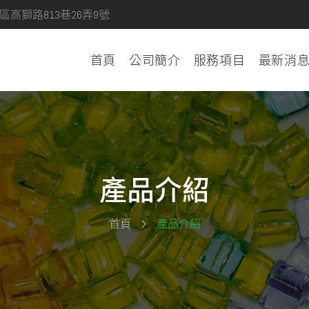
區高獅路813巷26弄9號
首頁
公司簡介
服務項目
最新消
產品介紹
首頁
產品介紹