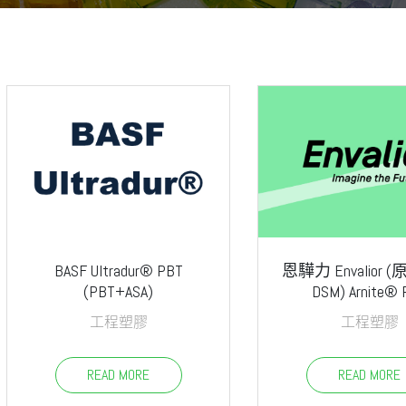
BASF Ultradur® PBT
恩驊力 Envalior
(PBT+ASA)
DSM) Arnite® 
工程塑膠
工程塑膠
READ MORE
READ MORE